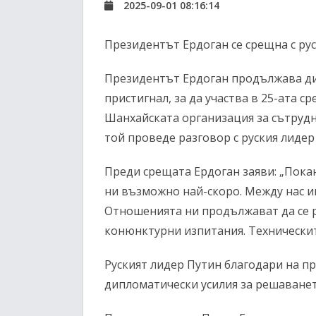
2025-09-01 08:16:14
Президентът Ердоган се срещна с ру
Президентът Ердоган продължава ди
пристигнал, за да участва в 25-ата 
Шанхайската организация за сътрудн
той проведе разговор с руския лидер
Преди срещата Ердоган заяви: „Покан
ни възможно най-скоро. Между нас и
Отношенията ни продължават да се р
конюнктурни изпитания. Технически
Руският лидер Путин благодари на п
дипломатически усилия за решаванет