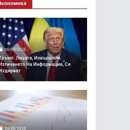
Икономика
06/08/2026
Тръмп: Лицата, Извършили
Изтичането На Информация, Се
Издирват
06/08/2026