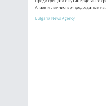
Преди срещата с Путин Ердоган се с
Алиев и с министър-председателя на
Bulgaria News Agency