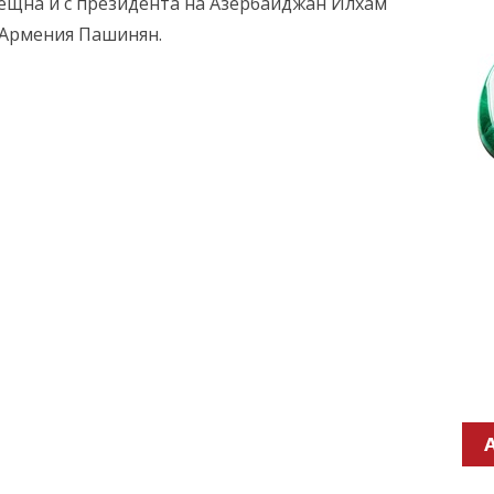
рещна и с президента на Азербайджан Илхам
 Армения Пашинян.