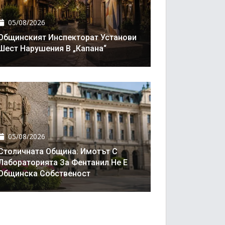
05/08/2026
Общинският Инспекторат Установи
Шест Нарушения В „Капана“
05/08/2026
Столичната Община: Имотът С
Лабораторията За Фентанил Не Е
Общинска Собственост