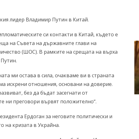
ския лидер Владимир Путин в Китай.
пломатическите си контакти в Китай, където е
среща на Съвета на държавните глави на
ичество (ШОС). В рамките на срещата на върха
 Путин.
ата ми остава в сила, очакваме ви в страната
ма искрени отношения, основани на доверие.
азвиват, без да бъдат засегнати от
те ни преговори вървят положително“.
резидента Ердоган за неговите политически и
о на кризата в Украйна.