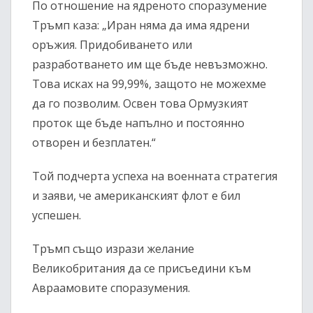
По отношение на ядреното споразумение
Тръмп каза: „Иран няма да има ядрени
оръжия. Придобиването или
разработването им ще бъде невъзможно.
Това исках на 99,99%, защото не можехме
да го позволим. Освен това Ормузкият
проток ще бъде напълно и постоянно
отворен и безплатен.“
Той подчерта успеха на военната стратегия
и заяви, че американският флот е бил
успешен.
Тръмп също изрази желание
Великобритания да се присъедини към
Авраамовите споразумения.