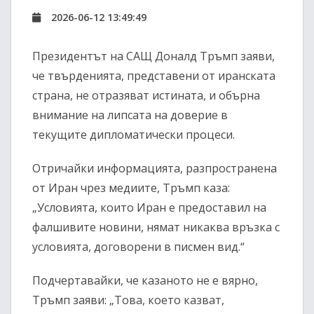
2026-06-12 13:49:49
Президентът на САЩ Доналд Тръмп заяви,
че твърденията, представени от иранската
страна, не отразяват истината, и обърна
внимание на липсата на доверие в
текущите дипломатически процеси.
Отричайки информацията, разпространена
от Иран чрез медиите, Тръмп каза:
„Условията, които Иран е предоставил на
фалшивите новини, нямат никаква връзка с
условията, договорени в писмен вид.“
Подчертавайки, че казаното не е вярно,
Тръмп заяви: „Това, което казват,