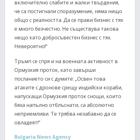
включително слабите и жалки твърдения,
че са постигнали споразумение, няма нищо
общо с реалността. Да се прави бизнес с тях
е много безчестно. Не съществува такова
нещо като добросъвестен бизнес с тях.
Невероятно!“
Тръмп се спря и на военната активност в
Ормузкия проток, като завърши
посланието си с думите: „Освен това
атаките с дронове срещу индийски кораби,
напускащи Ормузкия проток снощи, които
бяха напълно отблъснати, са абсолютно
неприемливи. Те трябва незабавно да се
овладеят!“
Bulgaria News Agency