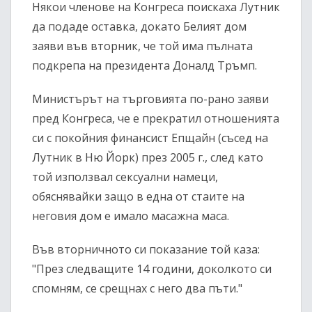
Някои членове на Конгреса поискаха Лутник
да подаде оставка, докато Белият дом
заяви във вторник, че той има пълната
подкрепа на президента Доналд Тръмп.
Министърът на търговията по-рано заяви
пред Конгреса, че е прекратил отношенията
си с покойния финансист Епщайн (съсед на
Лутник в Ню Йорк) през 2005 г., след като
той използвал сексуални намеци,
обяснявайки защо в една от стаите на
неговия дом е имало масажна маса.
Във вторничното си показание той каза:
"През следващите 14 години, доколкото си
спомням, се срещнах с него два пъти."