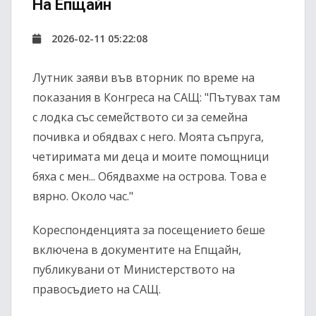
На Епщайн
2026-02-11 05:22:08
Лутник заяви във вторник по време на
показания в Конгреса на САЩ: "Пътувах там
с лодка със семейството си за семейна
почивка и обядвах с него. Моята съпруга,
четиримата ми деца и моите помощници
бяха с мен... Обядвахме на острова. Това е
вярно. Около час."
Кореспонденцията за посещението беше
включена в документите на Епщайн,
публикувани от Министерството на
правосъдието на САЩ.