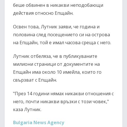
беше обвинен в никакви неподобающи
действия относно Епщайн.
Освен това, Лутник заяви, че година и
половина след посещението си на острова
на Епщайн, той е имал часова среща с него.
Лутник отбеляза, че в публикуваните
милиони страници от документите на
Епщайн има около 10 имейла, които го
свързват с Епщайн.
"През 14 години нямах никакви отношения с
него, почти никакви връзки с този човек,"
каза Лутник.
Bulgaria News Agency