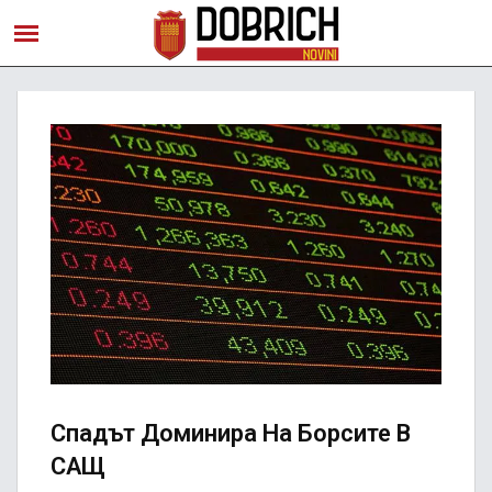
Спадът Доминира На Борсите В
САЩ