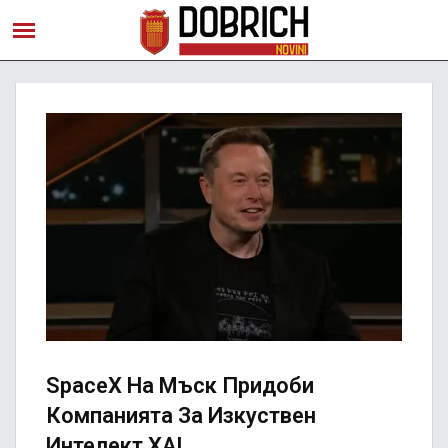
SpaceX На Мъск Придоби
Компанията За Изкуствен
Интелект XAI