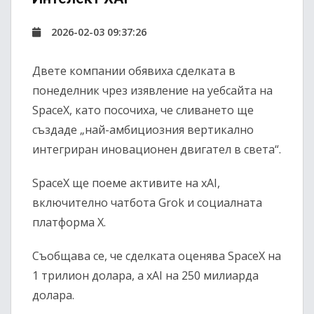
2026-02-03 09:37:26
Двете компании обявиха сделката в
понеделник чрез изявление на уебсайта на
SpaceX, като посочиха, че сливането ще
създаде „най-амбициозния вертикално
интегриран иновационен двигател в света“.
SpaceX ще поеме активите на xAI,
включително чатбота Grok и социалната
платформа X.
Съобщава се, че сделката оценява SpaceX на
1 трилион долара, а xAI на 250 милиарда
долара.