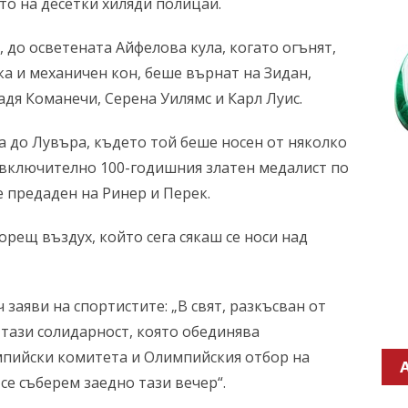
ето на десетки хиляди полицаи.
до осветената Айфелова кула, когато огънят,
ка и механичен кон, беше върнат на Зидан,
адя Команечи, Серена Уилямс и Карл Луис.
а до Лувъра, където той беше носен от няколко
 включително 100-годишния златен медалист по
 предаден на Ринер и Перек.
орещ въздух, който сега сякаш се носи над
заяви на спортистите: „В свят, разкъсван от
 тази солидарност, която обединява
мпийски комитета и Олимпийския отбор на
е съберем заедно тази вечер“.