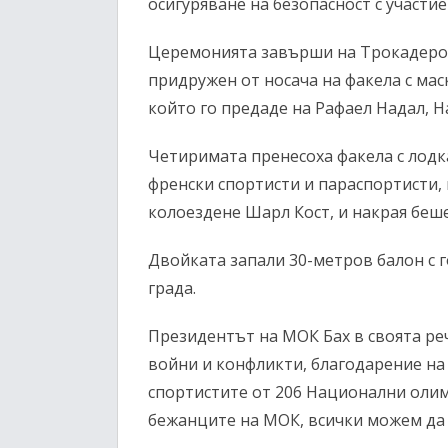
осигуряване на безопасност с участи
Церемонията завърши на Трокадеро, 
придружен от носача на факела с мас
който го предаде на Рафаел Надал, Н
Четиримата пренесоха факела с лодк
френски спортисти и параспортисти,
колоездене Шарл Кост, и накрая беше
Двойката запали 30-метров балон с г
града.
Президентът на МОК Бах в своята реч 
войни и конфликти, благодарение на
спортистите от 206 Национални оли
бежанците на МОК, всички можем да с