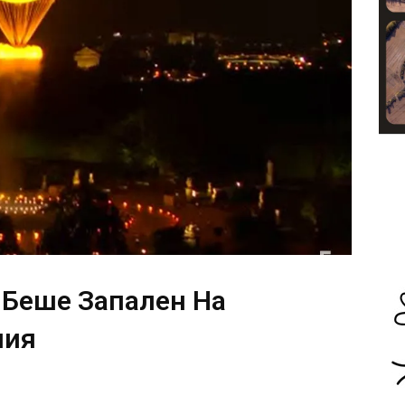
Беше Запален На
ния