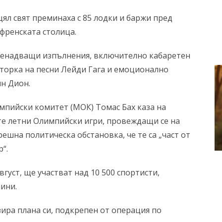
цял свят преминаха с 85 лодки и баржи пред
френската столица.
ненадващи изпълнения, включително кабаретен
торка на песни Лейди Гага и емоционално
н Дион.
пийски комитет (МОК) Томас Бах каза на
те летни Олимпийски игри, провеждащи се на
шна политическа обстановка, че те са „част от
“.
густ, ще участват над 10 500 спортисти,
ини.
ира плана си, подкрепен от операция по