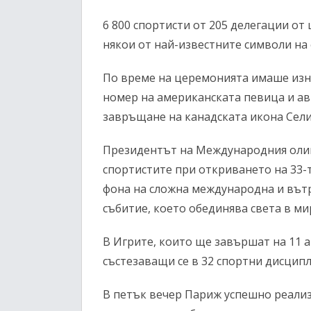
6 800 спортисти от 205 делегации от 
някои от най-известните символи на 
По време на церемонията имаше из
номер на американската певица и ав
завръщане на канадската икона Сели
Президентът на Международния олим
спортистите при откриването на 33-
фона на сложна международна и вътре
събитие, което обединява света в мир
В Игрите, които ще завършат на 11 ав
състезаващи се в 32 спортни дисципл
В петък вечер Париж успешно реализ