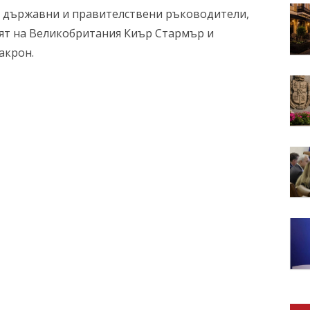
0 държавни и правителствени ръководители,
т на Великобритания Киър Стармър и
акрон.