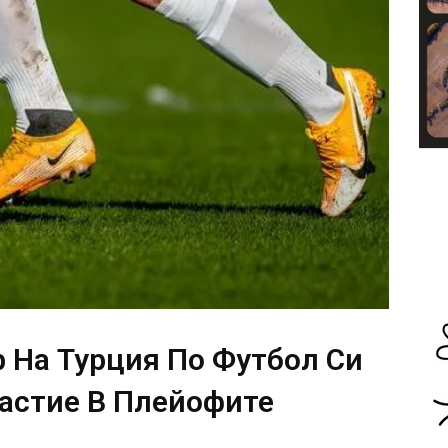
 На Турция По Футбол Си
частие В Плейофите