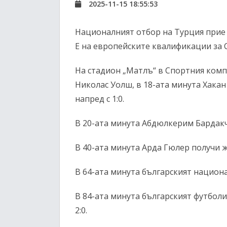
2025-11-15 18:55:53
Националният отбор на Турция прие у
Е на европейските квалификации за 
На стадион „Матлъ“ в Спортния комп
Николас Уолш, в 18-ата минута Хакан
напред с 1:0.
В 20-ата минута Абдюлкерим Бардакч
В 40-ата минута Арда Гюлер получи 
В 64-ата минута българският национ
В 84-ата минута българският футболи
2:0.