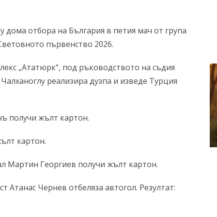
 дома отбора на България в петия мач от група
Световното първенство 2026.
лекс „Ататюрк“, под ръководството на съдия
 Чалханоглу реализира дузпа и изведе Турция
ъ получи жълт картон.
жълт картон.
ал Мартин Георгиев получи жълт картон.
ст Атанас Чернев отбеляза автогол. Резултат: