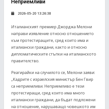
Неприемливи
2026-05-20 13:26:38
Италианският премиер Джорджа Мелони
направи изявление относно отношението
към протестиращите, сред които има и
италиански граждани, както и относно
дипломатическите стъпки на италианското
правителство.
Реагирайки на случилото се, Мелони заяви:
„Кадрите с израелския министър Бен Гвир
са неприемливи. Неприемливо е тези
протестиращи, сред които има много
италиански граждани, да бъдат подложени
на отношение, нарушаващо човешкото им