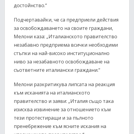
достойнство.“
Подчертавайки, че са предприели действия
за освобождаването на своите граждани,
Мелони каза: „Италианското правителство
незабавно предприема всички необходими
стъпки на най-високо институционално
ниво за незабавното освобождаване на
съответните италиански граждани.“
Мелони разкритикува липсата на реакция
към исканията на италианското
правителство и заяви: „Италия също така
изисква извинение за отношението към
тези протестиращи и за пълното
пренебрежение към ясните искания на