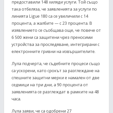
предоставили 148 хиляди услуги. Той също
така отбеляза, че заявленията за услуги по
линията Ligue 180 са се увеличили с 14
процента, а жалбите — с 23 процента. В
изявлението се съобщава още, че повече от
6 500 жени са защитени чрез преносими
устройства за проследяване, интегрирани с
електронните гривни на извършителите.
Лула подчерта, че съдебните процеси също
са ускорени, като срокът за разглеждане на
спешните защитни мерки е намален от две
седмици на три дни, а 90 процента от
заявленията се разглеждат в рамките на 48
часа.
Лула заяви, че са одобрени 27