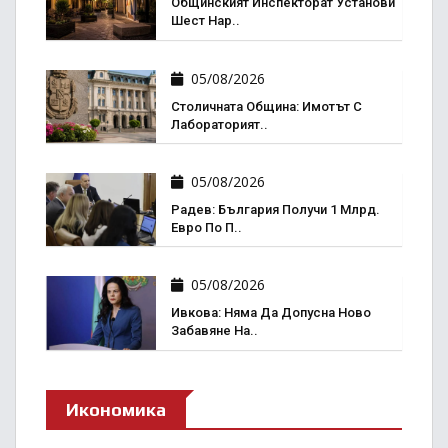
Общинският Инспекторат Установи
Шест Нар..
05/08/2026
Столичната Община: Имотът С
Лабораторият..
05/08/2026
Радев: България Получи 1 Млрд.
Евро По П..
05/08/2026
Ивкова: Няма Да Допусна Ново
Забавяне На..
Икономика