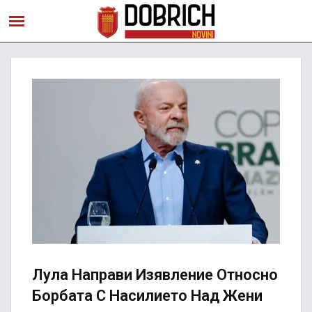
Лула Направи Изявление Относно
Борбата С Насилието Над Жени