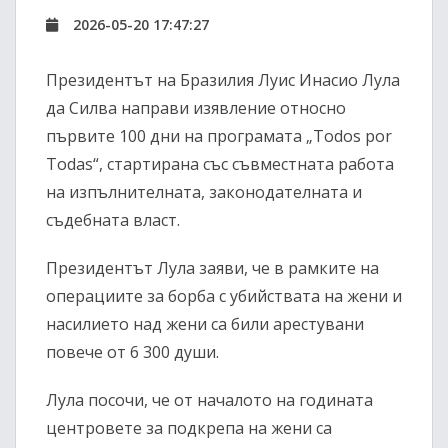
2026-05-20 17:47:27
Президентът на Бразилия Луис Инасио Лула
да Силва направи изявление относно
първите 100 дни на програмата „Todos por
Todas“, стартирана със съвместната работа
на изпълнителната, законодателната и
съдебната власт.
Президентът Лула заяви, че в рамките на
операциите за борба с убийствата на жени и
насилието над жени са били арестувани
повече от 6 300 души.
Лула посочи, че от началото на годината
центровете за подкрепа на жени са