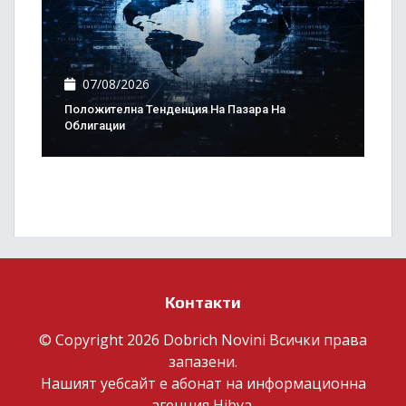
07/08/2026
Положителна Тенденция На Пазара На
Облигации
Контакти
© Copyright 2026 Dobrich Novini Всички права
запазени.
Нашият уебсайт е абонат на информационна
агенция
Hibya
.