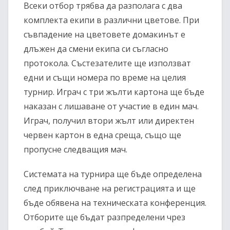
Всеки отбор трябва да разполага с два
комплекта екипи в различни цветове. При
съвпадение на цветовете домакинът е
длъжен да смени екипа си съгласно
протокола. Състезателите ще използват
едни и същи номера по време на целия
турнир. Играч с три жълти картона ще бъде
наказан с лишаване от участие в един мач.
Играч, получил втори жълт или директен
червен картон в една среща, също ще
пропусне следващия мач.
Системата на турнира ще бъде определена
след приключване на регистрацията и ще
бъде обявена на техническата конференция.
Отборите ще бъдат разпределени чрез