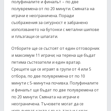
полуфиналите и финалът – по две
полувремена от по 20 минути. Смяната на
играчи е неограничена. Поради
съображения за сигурност е забранено
използването на бутонки с метални шипове
и плъзгащи се шпагати.
Отборите ще се състоят от един отговорник
и максимум 11 играчи; на терена ще бъдат
петима състезатели и един вратар.
Срещите ще се играят в групи от 4 или 5
отбора, по две полувремена от по 10
минути с 5-минутна почивка. Полуфиналите
и финалът ще бъдат по две полувремена от
по 20 минути. Смяната на играчи е
неограничена. Тъчовете могат да се
изпълняват както с ръка, така и с крак.