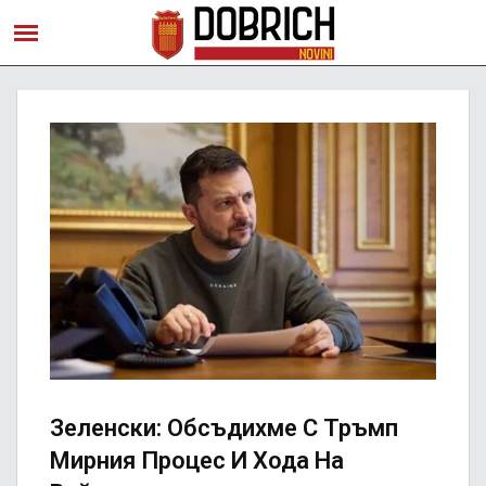
Зеленски: Обсъдихме С Тръмп
Мирния Процес И Хода На