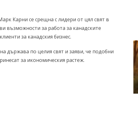
арк Карни се срещна с лидери от цял свят в
ови възможности за работа за канадските
клиенти за канадския бизнес.
на държава по целия свят и заяви, че подобни
инесат за икономическия растеж.