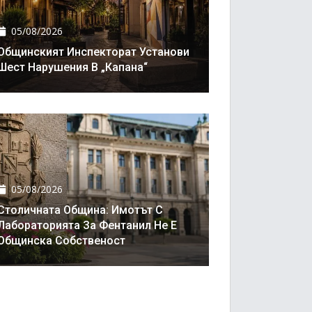
05/08/2026
Общинският Инспекторат Установи
Шест Нарушения В „Капана“
05/08/2026
Столичната Община: Имотът С
Лабораторията За Фентанил Не Е
Общинска Собственост