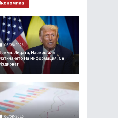
Икономика
06/08/2026
Тръмп: Лицата, Извършили
Изтичането На Информация, Се
Издирват
06/08/2026