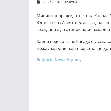
2025-11-02 20:46:04
Министър-председателят на Канада М
Югоизточна Азия с цел да създаде н
граждани и да отвори нови пазари и 
Карни подчерта, че Канада е уважава
международни партньорства ще допр
Bulgaria News Agency