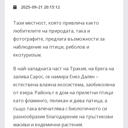
2025-09-21 20:15:12
Тази местност, която привлича както
любителите на природата, така и
фотографите, предлага възможности за
наблюдение на птици, риболов и
екотуризъм.
В най-западната част на Тракия, на брега на
залива Сарос, се намира Енез Далян –
естествена влажна екосистема, заобиколена
от езера. Районът е дом на прелетни птици
като фламинго, пеликан и дива патица, а
също така впечатлява с биологичното си
разнообразие благодарение на тръстикови
масиви и ендемични растения.