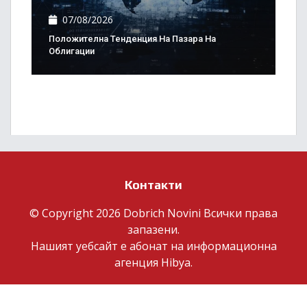
07/08/2026
Положителна Тенденция На Пазара На
Облигации
Контакти
© Copyright 2026 Dobrich Novini Всички права
запазени.
Нашият уебсайт е абонат на информационна
агенция
Hibya
.