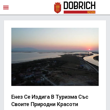
Енез Се Издига В Туризма Със
Своите Природни Красоти