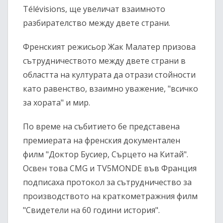
Télévisions, ще увеличат взаимното
разбирателство между двете страни.
Френският режисьор Жак Малатер призова
сътрудничеството между двете страни в
областта на културата да отрази стойности
като равенство, взаимно уважение, "всичко
за хората" и мир.
По време на събитието бе представена
премиерата на френския документален
филм "Доктор Бусиер, Сърцето на Китай".
Освен това CMG и TV5MONDE във Франция
подписаха протокол за сътрудничество за
производството на краткометражния филм
"Свидетели на 60 години история".